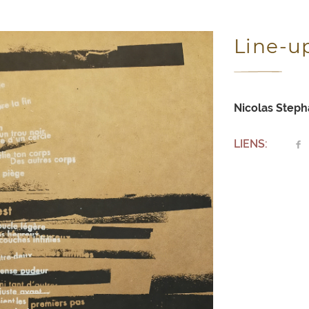
Line-u
Nicolas Step
LIENS: