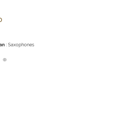
p
han
: Saxophones